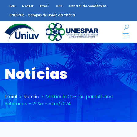
EAD
Mentor
Email
CPD
Central do Acadêmico
UNESPAR – Campus de União da Vitória
Notícias
Inicial
Notícia
Matrícula On-Line para Alunos
9
9
Veteranos – 2º Semestre/2024