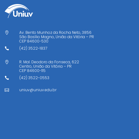
Av. Bento Munhoz da Rocha Neto, 3856

São Basílio Magno, União da Vitória – PR
CEP
84600-530
(42) 3522-1837

R. Mal. Deodoro da Fonseca, 622

Centro, União da Vitória – PR
CEP
84600-115
(42) 3522-0553

uniuv@uniuv.edu.br
