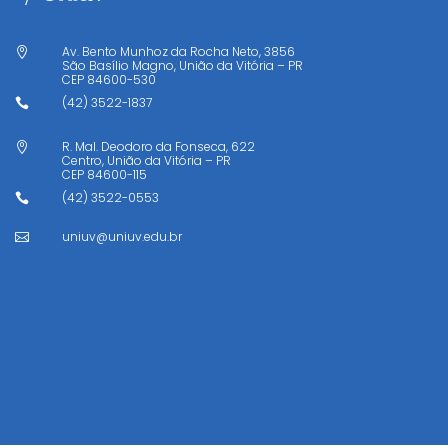
Av. Bento Munhoz da Rocha Neto, 3856

São Basílio Magno, União da Vitória – PR
CEP
84600-530
(42) 3522-1837

R. Mal. Deodoro da Fonseca, 622

Centro, União da Vitória – PR
CEP
84600-115
(42) 3522-0553

uniuv@uniuv.edu.br
