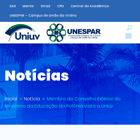
EAD
Mentor
Email
CPD
Central do Acadêmico
UNESPAR – Campus de União da Vitória
Notícias
Inicial
Notícia
Membro do Conselho Exterior do
9
9
Ministério da Educação da Polônia visita a Uniuv