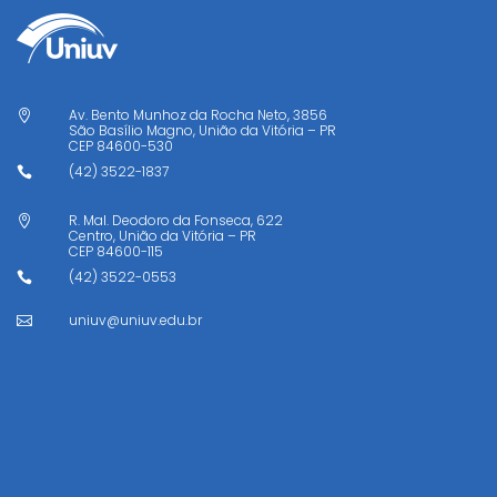
Av. Bento Munhoz da Rocha Neto, 3856

São Basílio Magno, União da Vitória – PR
CEP
84600-530
(42) 3522-1837

R. Mal. Deodoro da Fonseca, 622

Centro, União da Vitória – PR
CEP
84600-115
(42) 3522-0553

uniuv@uniuv.edu.br
