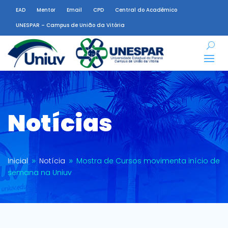
EAD
Mentor
Email
CPD
Central do Acadêmico
UNESPAR – Campus de União da Vitória
Notícias
Inicial
Notícia
Mostra de Cursos movimenta início de
9
9
semana na Uniuv