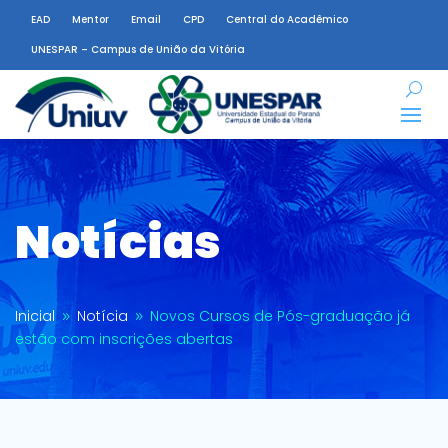
EAD
Mentor
Email
CPD
Central do Acadêmico
UNESPAR – Campus de União da Vitória
Notícias
Inicial
Notícia
Novos Cursos de Pós-graduação já
9
9
estão com inscrições abertas