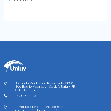
janeiro 1970
Av. Bento Munhoz da Rocha Neto, 3856

São Basílio Magno, União da Vitória – PR
CEP
84600-530
(42) 3522-1837

R. Mal. Deodoro da Fonseca, 622

Centro, União da Vitória – PR