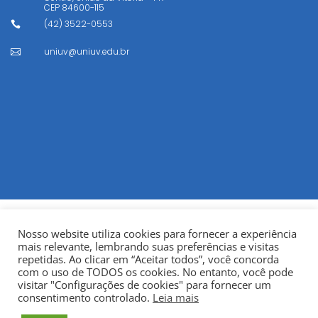
CEP
84600-115
(42) 3522-0553

uniuv@uniuv.edu.br

Nosso website utiliza cookies para fornecer a experiência
mais relevante, lembrando suas preferências e visitas
repetidas. Ao clicar em “Aceitar todos”, você concorda
com o uso de TODOS os cookies. No entanto, você pode
visitar "Configurações de cookies" para fornecer um
© Copyright 2022
Fundação Municipal Centro Universitário
consentimento controlado.
Leia mais
da Cidade de União da Vitória – UNIUV
CNPJ: