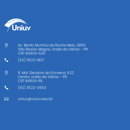
Av. Bento Munhoz da Rocha Neto, 3856

São Basílio Magno, União da Vitória – PR
CEP
84600-530
(42) 3522-1837

R. Mal. Deodoro da Fonseca, 622

Centro, União da Vitória – PR
CEP
84600-115
(42) 3522-0553

uniuv@uniuv.edu.br
