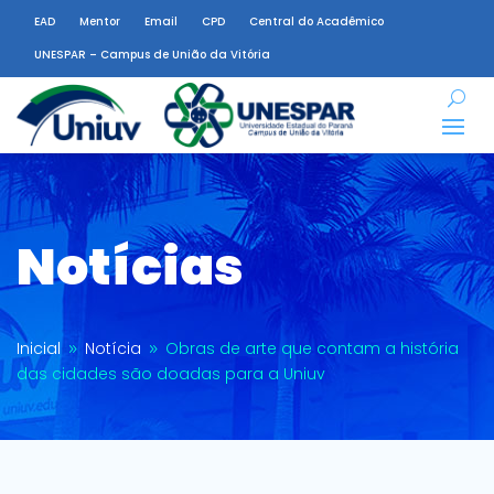
EAD
Mentor
Email
CPD
Central do Acadêmico
UNESPAR – Campus de União da Vitória
Notícias
Inicial
Notícia
Obras de arte que contam a história
9
9
das cidades são doadas para a Uniuv