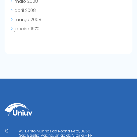
maio 2008
abril 2008
março 2008
janeiro 1970
Av. Bento Munhoz da Rocha Neto, 3856

São Basílio Magno, União da Vitória – PR