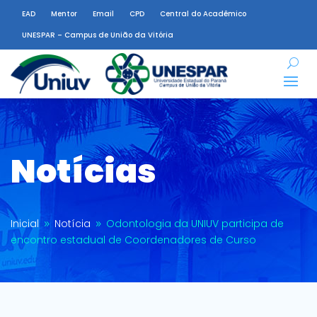
EAD
Mentor
Email
CPD
Central do Acadêmico
UNESPAR – Campus de União da Vitória
Notícias
Inicial
Notícia
Odontologia da UNIUV participa de
9
9
encontro estadual de Coordenadores de Curso