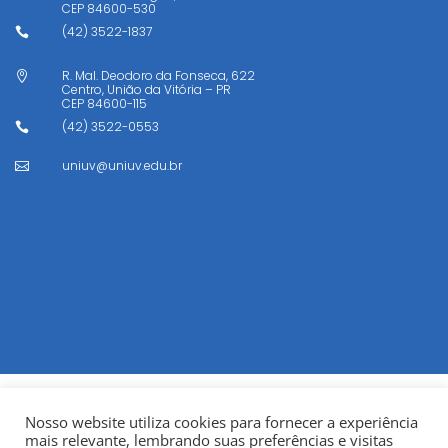
CEP
84600-530
(42) 3522-1837

R. Mal. Deodoro da Fonseca, 622

Centro, União da Vitória – PR
CEP
84600-115
(42) 3522-0553

uniuv@uniuv.edu.br

Nosso website utiliza cookies para fornecer a experiência
mais relevante, lembrando suas preferências e visitas