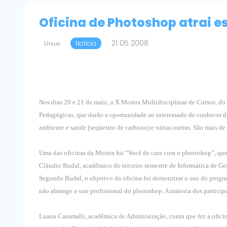
Oficina de Photoshop atrai e
21 05 2008
Uniuv
Notícia
Nos dias 20 e 21 de maio, a X Mostra Multidisciplinar de Cursos, do
Pedagógicas, que darão a oportunidade ao interessado de conhecer div
ambiente e saúde (seqüestro de carbono) e várias outras. São mais de 
Uma das oficinas da Mostra foi “Você de cara com o photoshop”, que 
Cláudio Budal, acadêmico do terceiro semestre de Informática de Ges
Segundo Budal, o objetivo da oficina foi demonstrar o uso do program
não abrange o uso profissional do photoshop. A maioria dos participa
Luana Casamalli, acadêmica de Administração, conta que fez a oficin