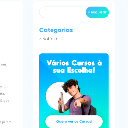
Categorias
Notícia
gami,
a foi
rta.
já que
a já tem