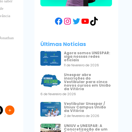
ão saber
 de
evância
Facebook
Instagram
Twitter
YouTube
TikTok
 Jonathan
Últimas Notícias
Agora somos UNESPAR:
siga nossas redes
oficiais
11 de fevereiro de 2026
Unespar abre
inscrições do
Vestibular para cinco
novos cursos em União
da Vitória
6 de fevereiro de 2026
Vestibular Unespar /
Uniuv Campus União
da Vitória
2 de fevereiro de 2026
UNIUV e UNESPAR: A
Concretização de um