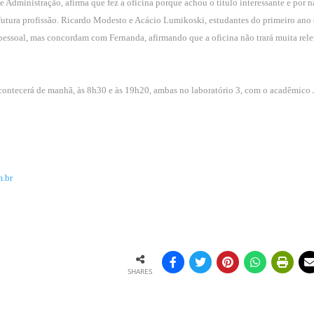
Administração, afirma que fez a oficina porque achou o título interessante e por n
 futura profissão. Ricardo Modesto e Acácio Lumikoski, estudantes do primeiro ano
pessoal, mas concordam com Fernanda, afirmando que a oficina não trará muita rel
 acontecerá de manhã, às 8h30 e às 19h20, ambas no laboratório 3, com o acadêmico
.br
SHARES