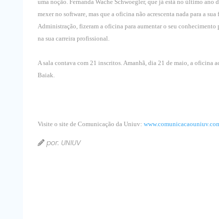
uma noção. Fernanda Wache Schwoegler, que já está no último ano de 
mexer no software, mas que a oficina não acrescenta nada para a sua
Administração, fizeram a oficina para aumentar o seu conhecimento 
na sua carreira profissional.
A sala contava com 21 inscritos. Amanhã, dia 21 de maio, a oficina
Baiak.
Visite o site de Comunicação da Uniuv:
www.comunicacaouniuv.com
por: UNIUV