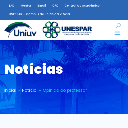
EAD
Mentor
Email
CPD
Central do Acadêmico
UNESPAR – Campus de União da Vitória
Notícias
Inicial
Notícia
Opinião do professor
9
9