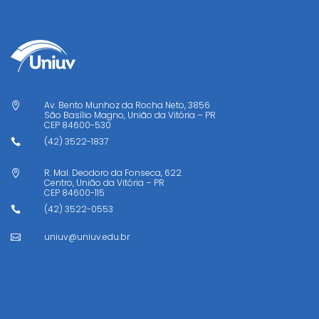
Av. Bento Munhoz da Rocha Neto, 3856

São Basílio Magno, União da Vitória – PR
CEP
84600-530
(42) 3522-1837

R. Mal. Deodoro da Fonseca, 622

Centro, União da Vitória – PR
CEP
84600-115
(42) 3522-0553

uniuv@uniuv.edu.br
