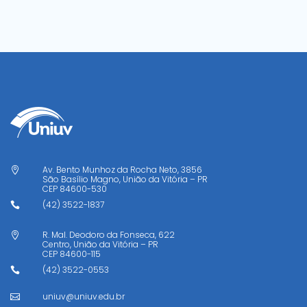
Av. Bento Munhoz da Rocha Neto, 3856

São Basílio Magno, União da Vitória – PR
CEP
84600-530
(42) 3522-1837

R. Mal. Deodoro da Fonseca, 622

Centro, União da Vitória – PR
CEP
84600-115
(42) 3522-0553

uniuv@uniuv.edu.br
