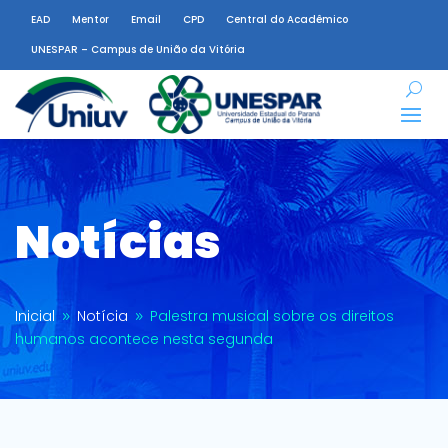
EAD
Mentor
Email
CPD
Central do Acadêmico
UNESPAR – Campus de União da Vitória
Notícias
Inicial
Notícia
Palestra musical sobre os direitos
9
9
humanos acontece nesta segunda