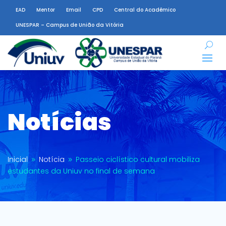
EAD
Mentor
Email
CPD
Central do Acadêmico
UNESPAR – Campus de União da Vitória
Notícias
Inicial
Notícia
Passeio ciclístico cultural mobiliza
9
9
estudantes da Uniuv no final de semana