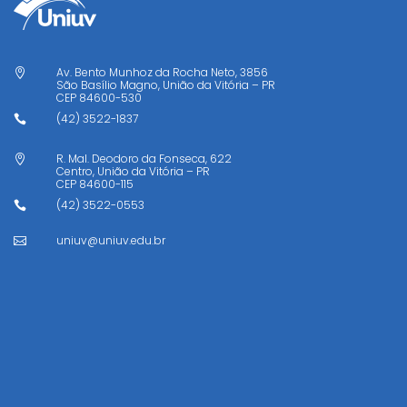
Av. Bento Munhoz da Rocha Neto, 3856

São Basílio Magno, União da Vitória – PR
CEP
84600-530
(42) 3522-1837

R. Mal. Deodoro da Fonseca, 622

Centro, União da Vitória – PR
CEP
84600-115
(42) 3522-0553

uniuv@uniuv.edu.br
