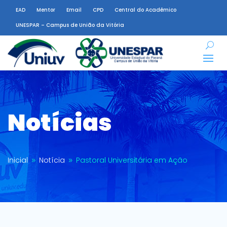
EAD
Mentor
Email
CPD
Central do Acadêmico
UNESPAR – Campus de União da Vitória
Notícias
Inicial
Notícia
Pastoral Universitária em Ação
9
9