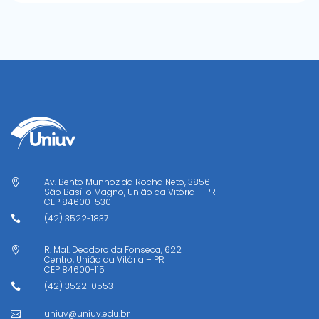
Av. Bento Munhoz da Rocha Neto, 3856

São Basílio Magno, União da Vitória – PR
CEP
84600-530
(42) 3522-1837

R. Mal. Deodoro da Fonseca, 622

Centro, União da Vitória – PR
CEP
84600-115
(42) 3522-0553

uniuv@uniuv.edu.br
