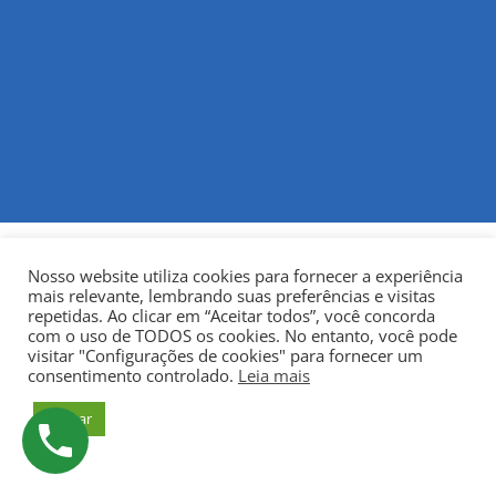
Nosso website utiliza cookies para fornecer a experiência
mais relevante, lembrando suas preferências e visitas
repetidas. Ao clicar em “Aceitar todos”, você concorda
com o uso de TODOS os cookies. No entanto, você pode
visitar "Configurações de cookies" para fornecer um
© Copyright 2022
Fundação Municipal Centro Universitário
consentimento controlado.
Leia mais
da Cidade de União da Vitória – UNIUV
CNPJ:
Aceitar
75.967.745/0001-23.
Todos os direitos reservados.