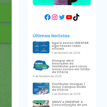
Facebook
Instagram
Twitter
YouTube
TikTok
Últimas Notícias
Agora somos UNESPAR:
siga nossas redes
oficiais
11 de fevereiro de 2026
Unespar abre
inscrições do
Vestibular para cinco
novos cursos em União
da Vitória
6 de fevereiro de 2026
Vestibular Unespar /
Uniuv Campus União
da Vitória
2 de fevereiro de 2026
UNIUV e UNESPAR: A
Concretização de um