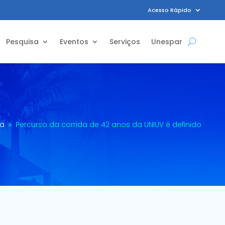
Acesso Rápido
Pesquisa
Eventos
Serviços
Unespar
ia
Percurso da corrida de 42 anos da UNIUV é definido
9