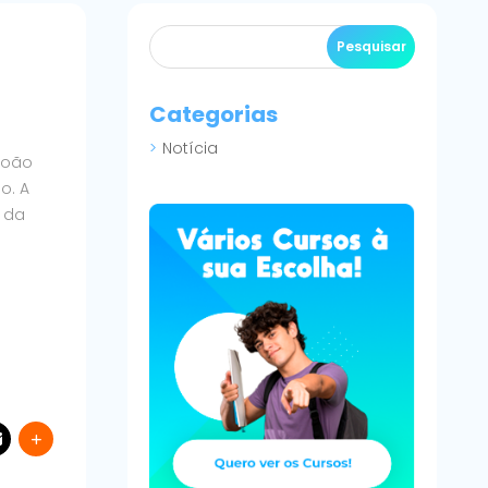
Categorias
Notícia
João
o. A
 da