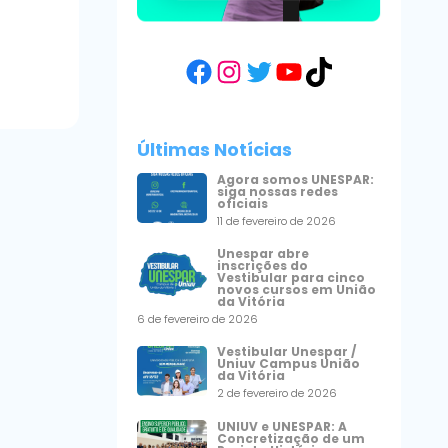
Facebook
Instagram
Twitter
YouTube
TikTok
Últimas Notícias
Agora somos UNESPAR:
siga nossas redes
oficiais
11 de fevereiro de 2026
Unespar abre
inscrições do
Vestibular para cinco
novos cursos em União
da Vitória
6 de fevereiro de 2026
Vestibular Unespar /
Uniuv Campus União
da Vitória
2 de fevereiro de 2026
UNIUV e UNESPAR: A
Concretização de um