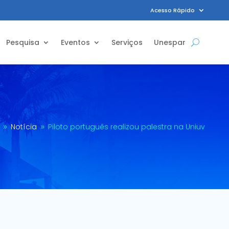
Acesso Rápido
Pesquisa
Eventos
Serviços
Unespar
Notícia
Piloto português realizou palestra na Uniuv
9
9