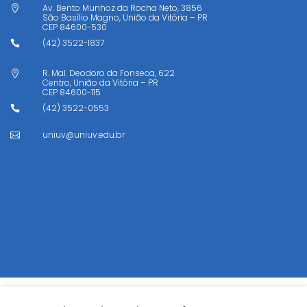
Av. Bento Munhoz da Rocha Neto, 3856

São Basílio Magno, União da Vitória – PR
CEP
84600-530
(42) 3522-1837

R. Mal. Deodoro da Fonseca, 622

Centro, União da Vitória – PR
CEP
84600-115
(42) 3522-0553

uniuv@uniuv.edu.br
