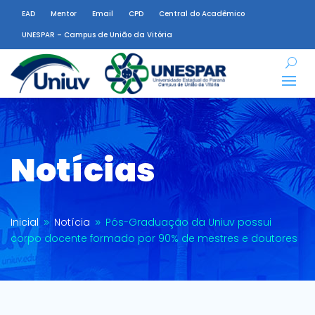
EAD
Mentor
Email
CPD
Central do Acadêmico
UNESPAR – Campus de União da Vitória
Notícias
Inicial
Notícia
Pós-Graduação da Uniuv possui
9
9
corpo docente formado por 90% de mestres e doutores