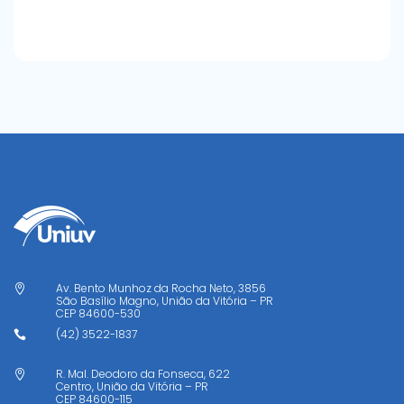
Av. Bento Munhoz da Rocha Neto, 3856

São Basílio Magno, União da Vitória – PR
CEP
84600-530
(42) 3522-1837

R. Mal. Deodoro da Fonseca, 622

Centro, União da Vitória – PR
CEP
84600-115