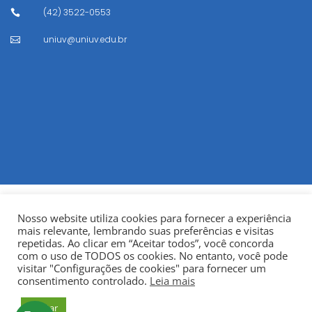
(42) 3522-0553

uniuv@uniuv.edu.br

Nosso website utiliza cookies para fornecer a experiência
mais relevante, lembrando suas preferências e visitas
repetidas. Ao clicar em “Aceitar todos”, você concorda
com o uso de TODOS os cookies. No entanto, você pode
visitar "Configurações de cookies" para fornecer um
© Copyright 2022
Fundação Municipal Centro Universitário
consentimento controlado.
Leia mais
da Cidade de União da Vitória – UNIUV
CNPJ:
Aceitar
75.967.745/0001-23.