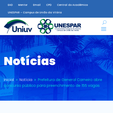
EAD
Mentor
Email
CPD
Central do Acadêmico
UNESPAR – Campus de União da Vitória
Notícias
Inicial
Notícia
Prefeitura de General Carneiro abre
9
9
concurso público para preenchimento de 155 vagas