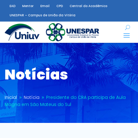
EAD
Mentor
Email
CPD
Central do Acadêmico
UNESPAR – Campus de União da Vitória
Notícias
Inicial
Notícia
Presidente do CRA participa de Aula
9
9
Magna em São Mateus do Sul