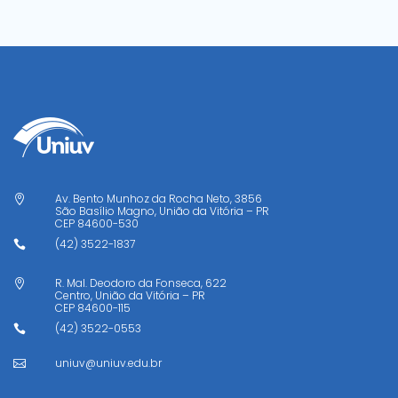
Av. Bento Munhoz da Rocha Neto, 3856

São Basílio Magno, União da Vitória – PR
CEP
84600-530
(42) 3522-1837

R. Mal. Deodoro da Fonseca, 622

Centro, União da Vitória – PR
CEP
84600-115
(42) 3522-0553

uniuv@uniuv.edu.br
