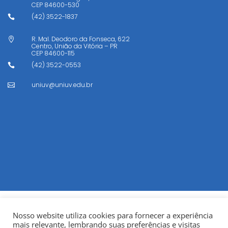
CEP
84600-530
(42) 3522-1837

R. Mal. Deodoro da Fonseca, 622

Centro, União da Vitória – PR
CEP
84600-115
(42) 3522-0553

uniuv@uniuv.edu.br

Nosso website utiliza cookies para fornecer a experiência
mais relevante, lembrando suas preferências e visitas