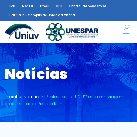
EAD
Mentor
Email
CPD
Central do Acadêmico
UNESPAR – Campus de União da Vitória
Notícias
Inicial
Notícia
Professor da UNIUV está em viagem
9
9
precursora do Projeto Rondon