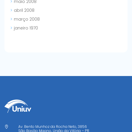
maio 2008
abril 2008
março 2008
janeiro 1970
Av. Bento Munhoz da Rocha Neto, 3856

São Basílio Magno, União da Vitória – PR