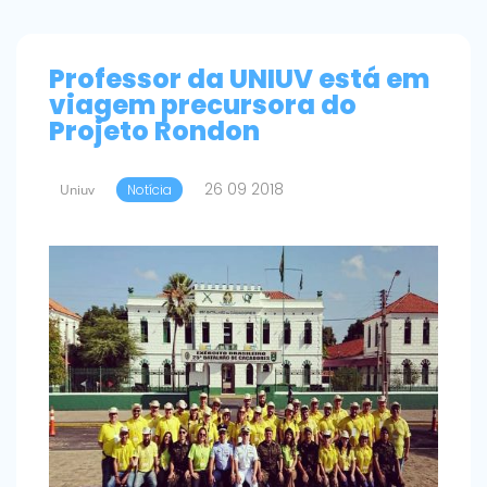
Professor da UNIUV está em
viagem precursora do
Projeto Rondon
26 09 2018
Uniuv
Notícia