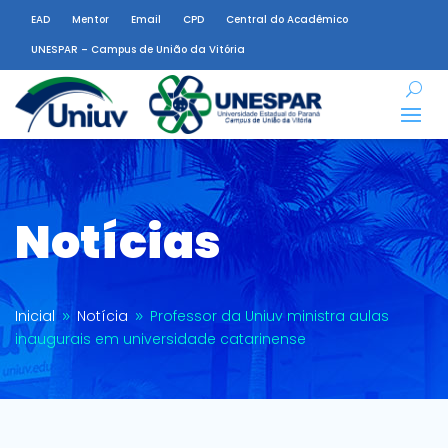
EAD
Mentor
Email
CPD
Central do Acadêmico
UNESPAR – Campus de União da Vitória
Notícias
Inicial
Notícia
Professor da Uniuv ministra aulas
9
9
inaugurais em universidade catarinense