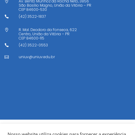
Av. Bento Munhoz da Rocha Neto, 3856

São Basílio Magno, União da Vitória – PR
CEP
84600-530
(42) 3522-1837

R. Mal. Deodoro da Fonseca, 622

Centro, União da Vitória – PR
CEP
84600-115
(42) 3522-0553

uniuv@uniuv.edu.br

Nosso website utiliza cookies para fornecer a experiência