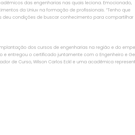
adêmicos das engenharias nas quais leciona. Emocionado,
timentos da Uniuv na formação de profissionais. “Tenho que
os deu condições de buscar conhecimento para compartilha
o da implantação dos cursos de engenharias na região e do emp
o e entregou o certificado juntamente com o Engenheiro e Ge
nador de Curso, Wilson Carlos Eckl e uma acadêmica represe