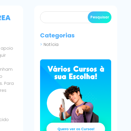
REA
Categorias
Notícia
 apoio
uir
venham
mo
s. Para
ores
ecido