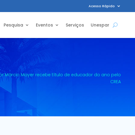
Acesso Rápido
Pesquisa
Eventos
Serviços
Unespar
or Márcio Mayer recebe título de educador do ano pelo
CREA