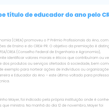
e título de educador do ano pelo C
onomia (CREA) promoveu o 1º Prêmio Profissionais do Ano, com
ões de Ensino e do CREA-PR. O objetivo da premiação é disting
EA/CREA (Conselho Federal de Engenharia e Agronomia),
ermite identificar valores morais e éticos que contribuíram ou 
e dos produtos ou serviços ofertados à sociedade, bem co
e exemplo para nortear ações de indivíduos ou organizaçõe
Carreira e Educador do Ano – este último voltado para profess
cnica.
tinho Mayer, foi indicado pela própria instituição onde é conh
as que ministra. Na manhã do dia 12 de novembro, Mayer foi