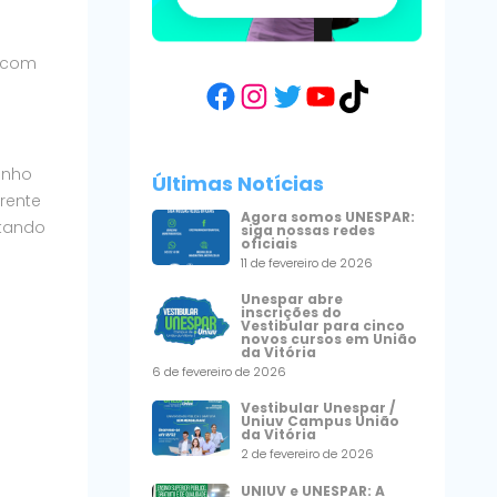
r com
Facebook
Instagram
Twitter
YouTube
TikTok
enho
Últimas Notícias
rente
Agora somos UNESPAR:
ntando
siga nossas redes
oficiais
11 de fevereiro de 2026
Unespar abre
inscrições do
Vestibular para cinco
novos cursos em União
da Vitória
6 de fevereiro de 2026
Vestibular Unespar /
Uniuv Campus União
da Vitória
2 de fevereiro de 2026
UNIUV e UNESPAR: A