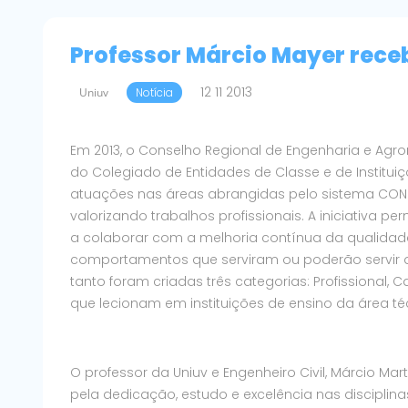
Professor Márcio Mayer receb
12 11 2013
Uniuv
Notícia
Em 2013, o Conselho Regional de Engenharia e Agr
do Colegiado de Entidades de Classe e de Instituiç
atuações nas áreas abrangidas pelo sistema CONF
valorizando trabalhos profissionais. A iniciativa p
a colaborar com a melhoria contínua da qualidad
comportamentos que serviram ou poderão servir d
tanto foram criadas três categorias: Profissional, 
que lecionam em instituições de ensino da área té
O professor da Uniuv e Engenheiro Civil, Márcio Mar
pela dedicação, estudo e excelência nas disciplin