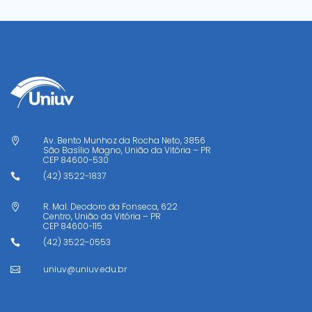
Av. Bento Munhoz da Rocha Neto, 3856

São Basílio Magno, União da Vitória – PR
CEP
84600-530
(42) 3522-1837

R. Mal. Deodoro da Fonseca, 622

Centro, União da Vitória – PR
CEP
84600-115
(42) 3522-0553

uniuv@uniuv.edu.br
