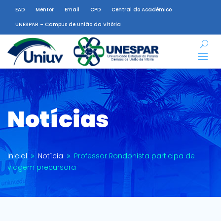
EAD
Mentor
Email
CPD
Central do Acadêmico
UNESPAR – Campus de União da Vitória
Notícias
Inicial
Notícia
Professor Rondonista participa de
9
9
viagem precursora