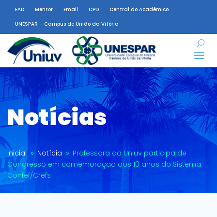
EAD
Mentor
Email
CPD
Central do Acadêmico
UNESPAR – Campus de União da Vitória
Notícias
Inicial
Notícia
Professora da Uniuv participa de
9
9
Congresso em comemoração aos 10 anos do Sistema
Confef/Crefs