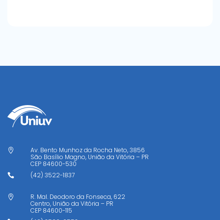
Av. Bento Munhoz da Rocha Neto, 3856

São Basílio Magno, União da Vitória – PR
CEP
84600-530
(42) 3522-1837

R. Mal. Deodoro da Fonseca, 622

Centro, União da Vitória – PR
CEP
84600-115