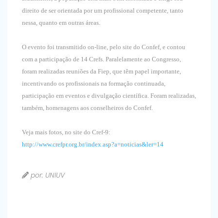
direito de ser orientada por um profissional competente, tanto
nessa, quanto em outras áreas.
O evento foi transmitido on-line, pelo site do Confef, e contou
com a participação de 14 Crefs. Paralelamente ao Congresso,
foram realizadas reuniões da Fiep, que têm papel importante,
incentivando os profissionais na formação continuada,
participação em eventos e divulgação científica. Foram realizadas,
também, homenagens aos conselheiros do Confef.
Veja mais fotos, no site do Cref-9:
http://www.crefpr.org.br/index.asp?a=noticias&ler=14
por: UNIUV