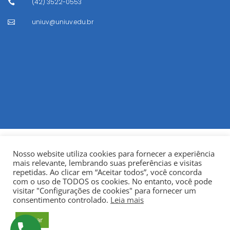
(42) 3522-0553

uniuv@uniuv.edu.br

Nosso website utiliza cookies para fornecer a experiência
mais relevante, lembrando suas preferências e visitas
repetidas. Ao clicar em “Aceitar todos”, você concorda
com o uso de TODOS os cookies. No entanto, você pode
visitar "Configurações de cookies" para fornecer um
© Copyright 2022
Fundação Municipal Centro Universitário
consentimento controlado.
Leia mais
da Cidade de União da Vitória – UNIUV
CNPJ:
Aceitar
75.967.745/0001-23.