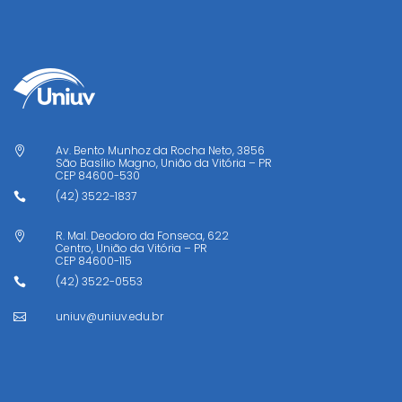
Av. Bento Munhoz da Rocha Neto, 3856

São Basílio Magno, União da Vitória – PR
CEP
84600-530
(42) 3522-1837

R. Mal. Deodoro da Fonseca, 622

Centro, União da Vitória – PR
CEP
84600-115
(42) 3522-0553

uniuv@uniuv.edu.br
