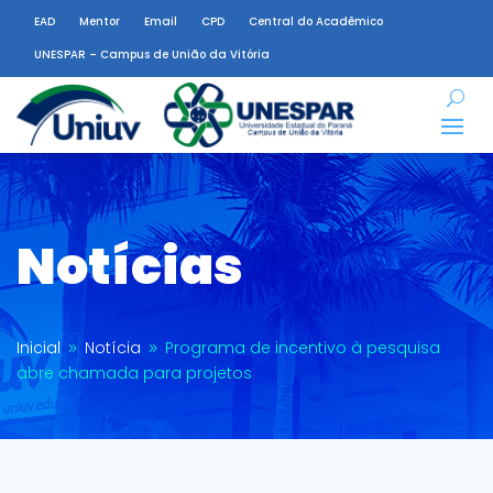
EAD
Mentor
Email
CPD
Central do Acadêmico
UNESPAR – Campus de União da Vitória
Notícias
Inicial
Notícia
Programa de incentivo à pesquisa
9
9
abre chamada para projetos