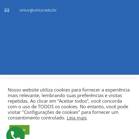
uniuv@uniuv.edu.br

Nosso website utiliza cookies para fornecer a experiência
mais relevante, lembrando suas preferências e visitas
repetidas. Ao clicar em “Aceitar todos”, você concorda
com o uso de TODOS os cookies. No entanto, você pode
visitar "Configurações de cookies" para fornecer um
© Copyright 2022
Fundação Municipal Centro Universitário
consentimento controlado.
Leia mais
da Cidade de União da Vitória – UNIUV
CNPJ:
Aceitar
75.967.745/0001-23.
Todos os direitos reservados.