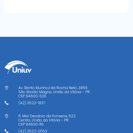
Av. Bento Munhoz da Rocha Neto, 3856

São Basílio Magno, União da Vitória – PR
CEP
84600-530
(42) 3522-1837

R. Mal. Deodoro da Fonseca, 622

Centro, União da Vitória – PR
CEP
84600-115
(42) 3522-0553
