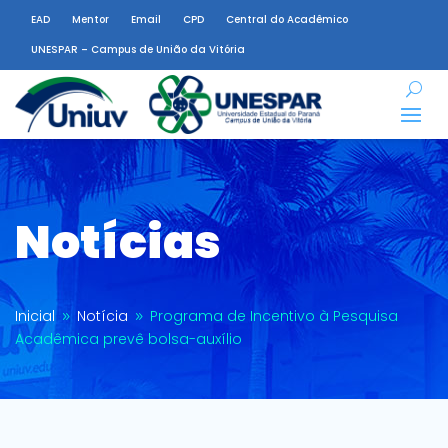
EAD
Mentor
Email
CPD
Central do Acadêmico
UNESPAR – Campus de União da Vitória
Notícias
Inicial
Notícia
Programa de Incentivo à Pesquisa
9
9
Acadêmica prevê bolsa-auxílio