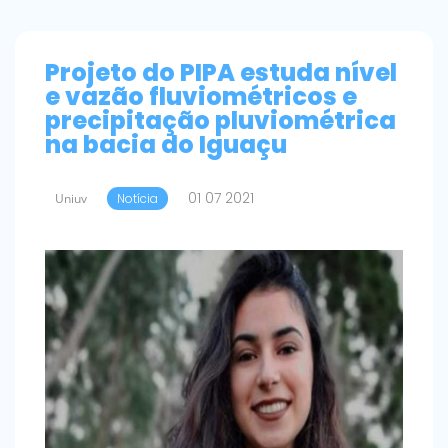
Projeto do PIPA estuda nível
e vazão fluviométricos e
precipitação pluviométrica
na bacia do Iguaçu
01 07 2021
Uniuv
Notícia