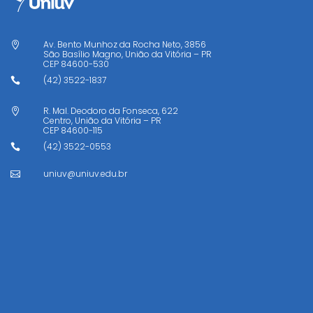
Av. Bento Munhoz da Rocha Neto, 3856

São Basílio Magno, União da Vitória – PR
CEP
84600-530
(42) 3522-1837

R. Mal. Deodoro da Fonseca, 622

Centro, União da Vitória – PR
CEP
84600-115
(42) 3522-0553

uniuv@uniuv.edu.br
