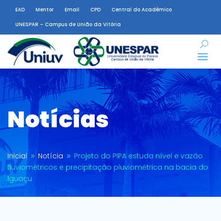
EAD
Mentor
Email
CPD
Central do Acadêmico
UNESPAR – Campus de União da Vitória
Notícias
Inicial
Notícia
Projeto do PIPA estuda nível e vazão
9
9
fluviométricos e precipitação pluviométrica na bacia do
Iguaçu