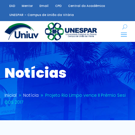
EAD
Mentor
Email
CPD
Central do Acadêmico
UNESPAR – Campus de União da Vitória
Notícias
Inicial
Notícia
Projeto Rio Limpo vence II Prêmio Sesi
9
9
ODS 2017