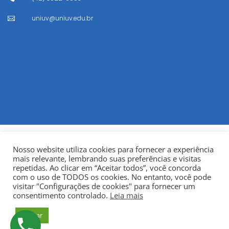
uniuv@uniuv.edu.br

Nosso website utiliza cookies para fornecer a experiência
mais relevante, lembrando suas preferências e visitas
repetidas. Ao clicar em “Aceitar todos”, você concorda
com o uso de TODOS os cookies. No entanto, você pode
visitar "Configurações de cookies" para fornecer um
© Copyright 2022
Fundação Municipal Centro Universitário
consentimento controlado.
Leia mais
da Cidade de União da Vitória – UNIUV
CNPJ:
Aceitar
75.967.745/0001-23.