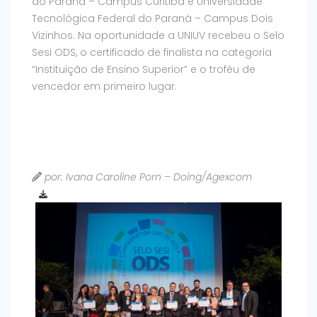
do Paraná – Campus Curitiba e Universidade
Tecnológica Federal do Paraná – Campus Dois
Vizinhos. Na oportunidade a UNIUV recebeu o Selo
Sesi ODS, o certificado de finalista na categoria
“Instituição de Ensino Superior” e o troféu de
vencedor em primeiro lugar.
por: Ivana Caroline Porn – Doing/Agexcom