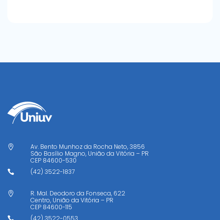
Av. Bento Munhoz da Rocha Neto, 3856

São Basílio Magno, União da Vitória – PR
CEP
84600-530
(42) 3522-1837

R. Mal. Deodoro da Fonseca, 622

Centro, União da Vitória – PR
CEP
84600-115
(42) 3522-0553
