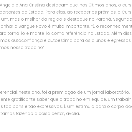
 Angela e Ana Cristina destacam que, nos últimos anos, o cur
ortantes do Estado. Para elas, ao receber os prêmios, o Cur
 um, mas o melhor da região e destaque no Paraná. Segund
anhar o Sangue Novo é muito importante. “É o reconhecimen
para torná-lo e mantê-lo como referência no Estado. Além diss
azemos autoconfiança e autoestima para os alunos e egressos
rmos nosso trabalho”.
erencial, neste ano, foi a premiação de um jornal laboratório,
te gratificante saber que o trabalho em equipe, um trabalho
os tão bons e tão expressivos. É um estímulo para o corpo d
stamos fazendo a coisa certa”, avalia.