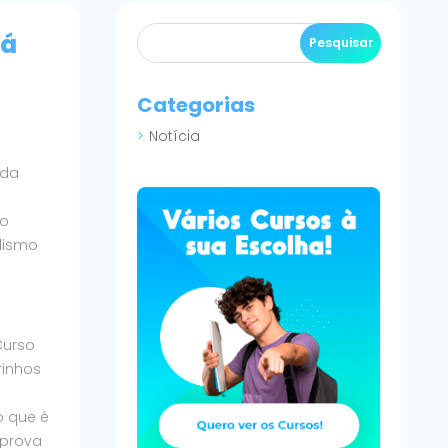
ná
Categorias
Notícia
 da
do
lismo
Curso
rinhos
o que é
 prova