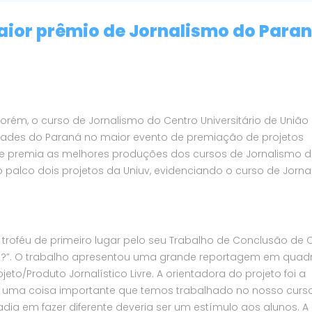
ior prêmio de Jornalismo do Para
 Porém, o curso de Jornalismo do Centro Universitário de União
uldades do Paraná no maior evento de premiação de projetos
e premia as melhores produções dos cursos de Jornalismo 
lco dois projetos da Uniuv, evidenciando o curso de Jorna
o troféu de primeiro lugar pelo seu Trabalho de Conclusão de 
m?”. O trabalho apresentou uma grande reportagem em quad
to/Produto Jornalístico Livre. A orientadora do projeto foi a
ete uma coisa importante que temos trabalhado no nosso curs
adia em fazer diferente deveria ser um estímulo aos alunos. A