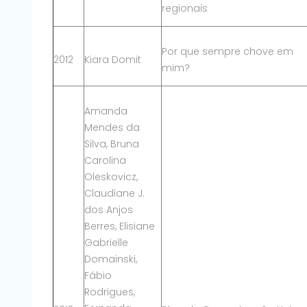
regionais
Por que sempre chove em
2012
Kiara Domit
mim?
Amanda
Mendes da
Silva, Bruna
Carolina
Oleskovicz,
Claudiane J.
dos Anjos
Berres, Elisiane
Gabrielle
Domainski,
Fábio
Rodrigues,