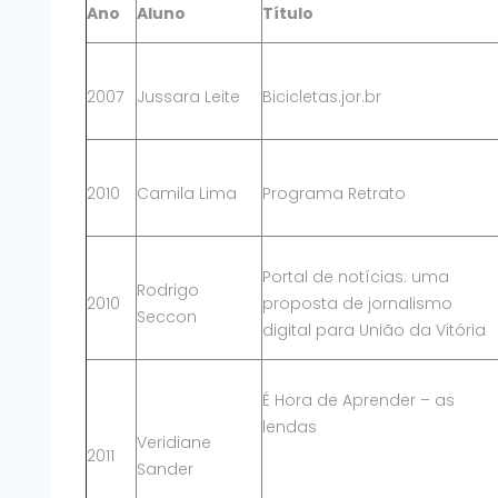
Ano
Aluno
Título
2007
Jussara Leite
Bicicletas.jor.br
2010
Camila Lima
Programa Retrato
Portal de notícias: uma
Rodrigo
2010
proposta de jornalismo
Seccon
digital para União da Vitória
É Hora de Aprender – as
lendas
Veridiane
2011
Sander