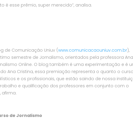
o é esse prêmio, super merecido”, analisa.
log de Comunicação Uniuv (
www.comunicacaouniuv.com.br
),
timo semestre de Jornalismo, orientados pela professora An
Jornalismo Online. O blog também é uma experimentação e é 
do Ana Cristina, essa premiação representa o quanto o curso
sticos e os profissionais, que estão saindo de nossa instituiç
 trabalho e qualificação dos professores em conjunto com o
 afirma.
urso de Jornalismo