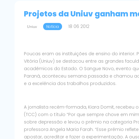
Projetos da Uniuv ganham ma
18 06 2012
Uniuv
Notícia
Poucas eram as instituições de ensino do interior.
Vitória (Uniuv) se destacou entre as grandes fac
acadêmicos do Estado. O Sangue Novo, evento qu
Paraná, aconteceu semana passada e chamou ao pa
e a excelência dos trabalhos produzidos.
A jornalista recém-formada, Kiara Domit, recebeu 
(TCC) com o título “Por que sempre chove em mi
sobre depressão e levou o prêmio na categoria Proje
professora Angela Maria Farah. “Esse prêmio refl
apostar, acreditar e fazer a experimentação. A ous