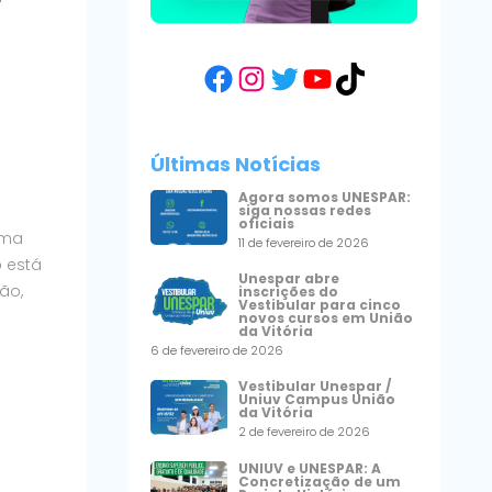
Facebook
Instagram
Twitter
YouTube
TikTok
Últimas Notícias
Agora somos UNESPAR:
siga nossas redes
a
oficiais
uma
11 de fevereiro de 2026
 está
Unespar abre
ão,
inscrições do
Vestibular para cinco
novos cursos em União
da Vitória
6 de fevereiro de 2026
Vestibular Unespar /
Uniuv Campus União
da Vitória
2 de fevereiro de 2026
UNIUV e UNESPAR: A
Concretização de um