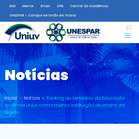
EAD
Mentor
Email
CPD
Central do Acadêmico
UNESPAR – Campus de União da Vitória
Notícias
Inicial
Notícia
Ranking do Ministério da Educação
9
9
confirma Uniuv como melhor instituição de ensino da
região