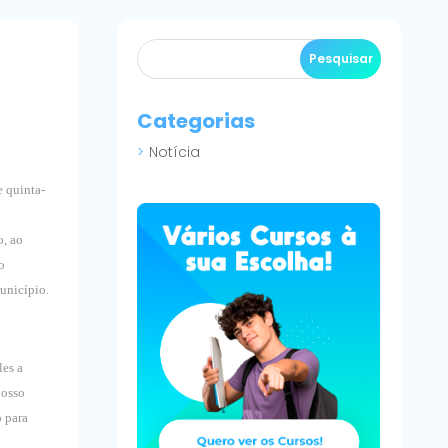
a
Categorias
Notícia
e quinta-
o, ao
o
unicípio.
les a
posso
o para