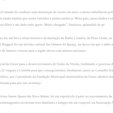
cil missão de conduzir uma instituição de ensino em meio a tantas turbulências polí
da minha família que soube entender a minha ausência. Meus pais, meus irmãos e e
os filhos e me dado todo apoio. Muito obrigado”, finalizou, aplaudido de pé.
 fez um breve relato histórico da fundação da Rádio Colméia, de Porto União, na
Ruggeri foi um ativista cultural das Gêmeas do Iguaçu; na época em que o rádio e
de Janeiro e trouxe para a região shows com artistas nacionais.
ocial da Uniuv para o desenvolvimento de União da Vitória, lembrando o processo 
m 22 viagens a Curitiba para que conseguíssemos, finalmente, junto ao Conselho Es
Prefeito, que é presidente da Fundação Municipal mantenedora da Uniuv afirmou ai
ntinuam para que isso aconteça.
feitura Janete Aparecida Alves Adami, foi um espetáculo à parte no encerramento da
 homenageados receberam seus familiares e amigos em um coquetel, na Associação A