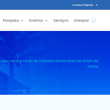
Acesso Rápido
Pesquisa
Eventos
Serviços
Unespar
 Uniuv recebe título de Cidadão Benemérito de União da
Vitória