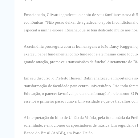
Emocionado, Clivatti agradeceu o apoio de seus familiares nessa difí
econômicas. “Não posso deixar de agradecer o apoio incondicional 
especial à minha esposa, Rosana, que se tem dedicado muito aos noss
A cerimônia prosseguiu com as homenagens a João Darcy Ruggeri, que
exerceu papel fundamental como fundador e até mesmo como locutor. 
grande atração, promoveu transmissões de futebol diretamente do Rio 
Em seu discurso, o Prefeito Hussein Bakri enalteceu a importância s
transformação de faculdade para centro universitário. “Ao todo fora
Educação, o parecer favorável para a transformação”, relembrou. O 
esse foi o primeiro passo rumo à Universidade e que os trabalhos co
A interpretação do hino de União da Vitória, pela funcionária da Pre
solenidade, e emocionou os apreciadores de música. Em seguida, os
Banco do Brasil (AABB), em Porto União.