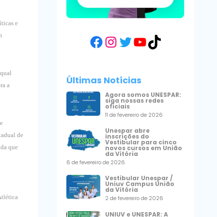
ticas e
m
Facebook
Instagram
Twitter
YouTube
TikTok
 qual
Últimas Notícias
ra a
Agora somos UNESPAR:
siga nossas redes
oficiais
11 de fevereiro de 2026
de
Unespar abre
tadual de
inscrições do
Vestibular para cinco
nda que
novos cursos em União
da Vitória
6 de fevereiro de 2026
Vestibular Unespar /
Uniuv Campus União
da Vitória
tlética
2 de fevereiro de 2026
UNIUV e UNESPAR: A