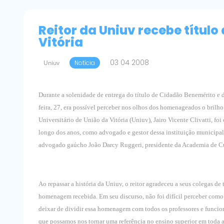
Reitor da Uniuv recebe títul
Vitória
03 04 2008
Uniuv
Notícia
Durante a solenidade de entrega do título de Cidadão Benemérito e d
feira, 27, era possível perceber nos olhos dos homenageados o brilho 
Universitário de União da Vitória (Uniuv), Jairo Vicente Clivatti, 
longo dos anos, como advogado e gestor dessa instituição municipal
advogado gaúcho João Darcy Ruggeri, presidente da Academia de Cultu
Ao repassar a história da Uniuv, o reitor agradeceu a seus colegas d
homenagem recebida. Em seu discurso, não foi difícil perceber como a 
deixar de dividir essa homenagem com todos os professores e funcion
que possamos nos tornar uma referência no ensino superior em toda a r