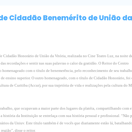
o de Cidadão Benemérito de União d
e Cidadão Honorário de União da Vitória, realizada no Cine Teatro Luz, na noite d
das recordações e sentir nas suas palavras o calor da gratidão. O Reitor do Centro
foi o homenageado com o título de benemerência, pelo reconhecimento de seu trabalh
 de ensino superior. O outro homenageado, com o título de Cidadão Honorário, foi 
ra de Curitiba (Accur), por sua trajetória de vida e realizações pela cultura do M
e trabalho, que ocupavam a maior parte dos lugares da platéia, compartilhando com e
história da Instituição se entrelaça com sua história pessoal e profissional. “Não 
ários da Uniuv. Este título também é de vocês que diariamente estão lá, batalhand
egião”, disse o reitor.