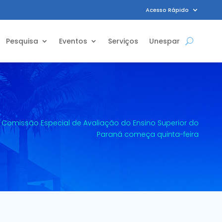
Acesso Rápido
Pesquisa
Eventos
Serviços
Unespar
 Comissão Especial de Avaliação do Ensino Superior do
Paraná começa quinta-feira