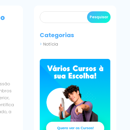
do
Categorias
Notícia
issão
embros
rior,
ntífica
ado, a