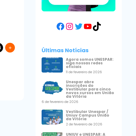
Facebook
Instagram
Twitter
YouTube
TikTok
Últimas Notícias
Agora somos UNESPAR:
siga nossas redes
oficiais
11 de fevereiro de 2026
Unespar abre
inscrições do
Vestibular para cinco
novos cursos em União
da Vitória
6 de fevereiro de 2026
Vestibular Unespar /
Uniuv Campus União
da Vitória
2 de fevereiro de 2026
UNIUV e UNESPAR: A