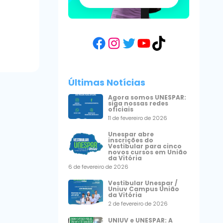
Facebook
Instagram
Twitter
YouTube
TikTok
Últimas Notícias
Agora somos UNESPAR:
siga nossas redes
oficiais
11 de fevereiro de 2026
Unespar abre
inscrições do
Vestibular para cinco
novos cursos em União
da Vitória
6 de fevereiro de 2026
Vestibular Unespar /
Uniuv Campus União
da Vitória
2 de fevereiro de 2026
UNIUV e UNESPAR: A