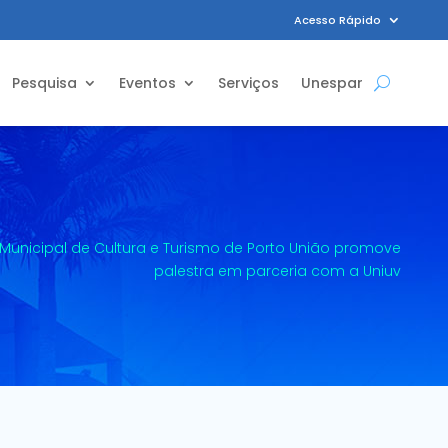
Acesso Rápido
Pesquisa
Eventos
Serviços
Unespar
 Municipal de Cultura e Turismo de Porto União promove
palestra em parceria com a Uniuv