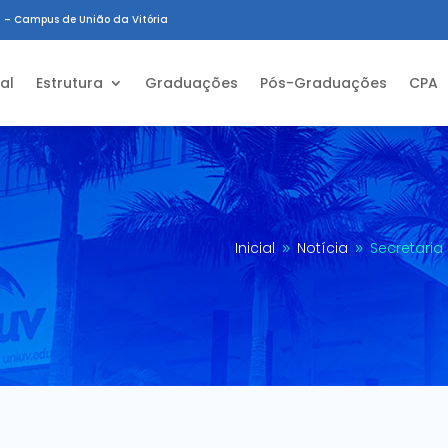
 – Campus de União da Vitória
ial
Estrutura
Graduações
Pós-Graduações
CPA
Inicial
Notícia
Secretaria
9
9