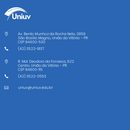
Av. Bento Munhoz da Rocha Neto, 3856

São Basílio Magno, União da Vitória – PR
CEP
84600-530
(42) 3522-1837

R. Mal. Deodoro da Fonseca, 622

Centro, União da Vitória – PR
CEP
84600-115
(42) 3522-0553

uniuv@uniuv.edu.br
