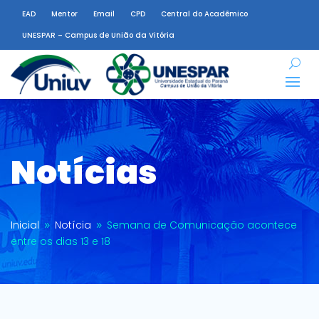
EAD
Mentor
Email
CPD
Central do Acadêmico
UNESPAR – Campus de União da Vitória
Notícias
Inicial
Notícia
Semana de Comunicação acontece
9
9
entre os dias 13 e 18