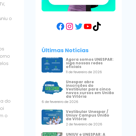
TV,
uniu o
Facebook
Instagram
Twitter
YouTube
TikTok
os
Últimas Notícias
torno
Agora somos UNESPAR:
siga nossas redes
elos
oficiais
11 de fevereiro de 2026
Unespar abre
inscrições do
Vestibular para cinco
novos cursos em União
da Vitória
na do
6 de fevereiro de 2026
oi
Vestibular Unespar /
om o
Uniuv Campus União
da Vitória
2 de fevereiro de 2026
UNIUV e UNESPAR: A