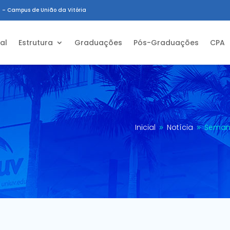
 – Campus de União da Vitória
ial
Estrutura
Graduações
Pós-Graduações
CPA
Inicial
Notícia
Seman
9
9