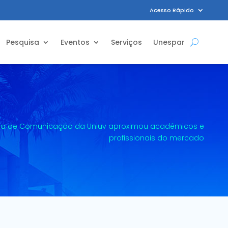
Acesso Rápido
Pesquisa
Eventos
Serviços
Unespar
a de Comunicação da Uniuv aproximou acadêmicos e
profissionais do mercado