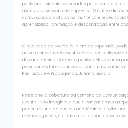
perfis profissionais procurados pelas empresas, a r
além da assessoria de imprensa. O último dia de 
comunicação, voltada às multitelas e redes sociais.
aprendizado, animação e descontração entre aca
O resultado do evento foi além do esperado, pode
alunos estavam realmente envolvidos e dispostos 
dos acadêmicos foi muito positivo. Houve uma pa
palestrantes foi enriquecedor, com temas atuais 
Publicidade e Propaganda, Julliana Biscaia.
Neste ano, a cobertura da Semana de Comunicaçã
evento. “Não imaginava que alcançaríamos a repe
poder trazer para nossos acadêmicos profissiona
mercado, penso, é o fruto mais bacana desse evento