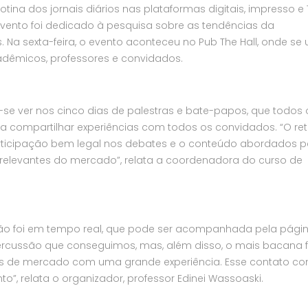
otina dos jornais diários nas plataformas digitais, impresso e 
evento foi dedicado à pesquisa sobre as tendências da
 Na sexta-feira, o evento aconteceu no Pub The Hall, onde se 
dêmicos, professores e convidados.
-se ver nos cinco dias de palestras e bate-papos, que todos 
a compartilhar experiências com todos os convidados. “O re
rticipação bem legal nos debates e o conteúdo abordados p
e relevantes do mercado”, relata a coordenadora do curso de
o foi em tempo real, que pode ser acompanhada pela pági
rcussão que conseguimos, mas, além disso, o mais bacana f
is de mercado com uma grande experiência. Esse contato c
”, relata o organizador, professor Edinei Wassoaski.