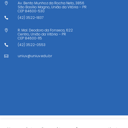
Av. Bento Munhoz da Rocha Neto, 3856

São Basílio Magno, União da Vitória – PR
CEP
84600-530
(42) 3522-1837

R. Mal. Deodoro da Fonseca, 622

Centro, União da Vitória – PR
CEP
84600-115
(42) 3522-0553

uniuv@uniuv.edu.br
