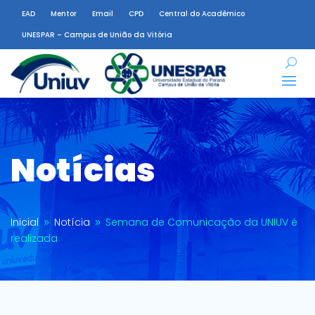
EAD
Mentor
Email
CPD
Central do Acadêmico
UNESPAR – Campus de União da Vitória
Notícias
Inicial
Notícia
Semana de Comunicação da UNIUV é
9
9
realizada