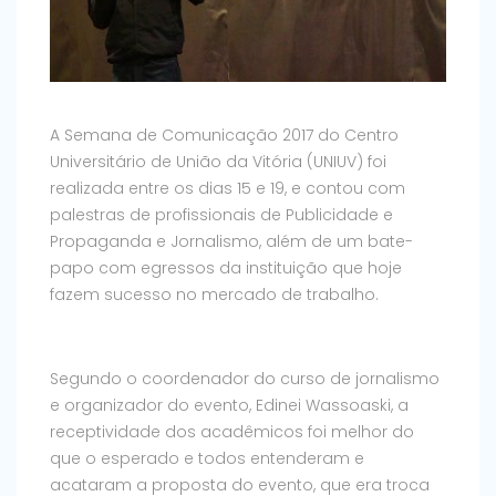
A Semana de Comunicação 2017 do Centro
Universitário de União da Vitória (UNIUV) foi
realizada entre os dias 15 e 19, e contou com
palestras de profissionais de Publicidade e
Propaganda e Jornalismo, além de um bate-
papo com egressos da instituição que hoje
fazem sucesso no mercado de trabalho.
Segundo o coordenador do curso de jornalismo
e organizador do evento, Edinei Wassoaski, a
receptividade dos acadêmicos foi melhor do
que o esperado e todos entenderam e
acataram a proposta do evento, que era troca