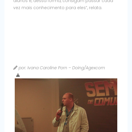
alunos e, dessa forma, consigam passar cada
vez mais conhecimento para eles”, relata.
por: Ivana Caroline Porn – Doing/Agexcom