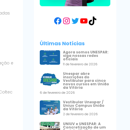
tadas
Facebook
Instagram
Twitter
YouTube
TikTok
Últimas Notícias
Agora somos UNESPAR:
siga nossas redes
a
oficiais
cação e
11 de fevereiro de 2026
Unespar abre
inscrições do
Vestibular para cinco
novos cursos em União
da Vitória
Coltec
6 de fevereiro de 2026
Vestibular Unespar /
Uniuv Campus União
da Vitória
2 de fevereiro de 2026
UNIUV e UNESPAR: A
Concretização de um