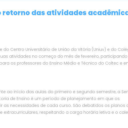
retorno das atividades acadêmic
o Centro Universitário de União da Vitória (Uniuv) e do Colé
s suas atividades no começo do mês de fevereiro, participando
ara os professores do Ensino Médio e Técnico do Coltec e en
te ao início das aulas do primeiro e segundo semestre, a S
eitoria de Ensino é um período de planejamento em que os
ir as necessidades de cada curso. São debatidos os planos 
e extracurriculares, respeitando a carga horária letiva e o cal