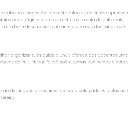
 de trabalho e sugestões de metodologias de ensino apresen
subsídios pedagógicos para que entrem em sala de aula mais
ham um bom desempenho durante o ano nas disciplinas que
lhar, organizar suas aulas, a Uniuv oferece aos docentes um
 Behrens da PUC-PR que falará sobre temas pertinentes à edu
 serão destinados às reuniões de cada colegiado. As aulas no 
vereiro.