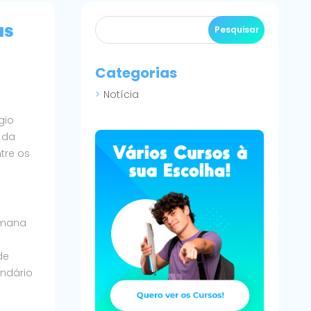
as
Categorias
Notícia
gio
 da
tre os
emana
de
endário