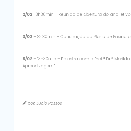
2/02
-8h30min – Reunião de abertura do ano letivo 
3/02
– 8h30min – Construção do Plano de Ensino pa
8/02
– 13h30min – Palestra com a Prof.ª Dr.ª Maril
Aprendizagem”.
por: Lúcio Passos