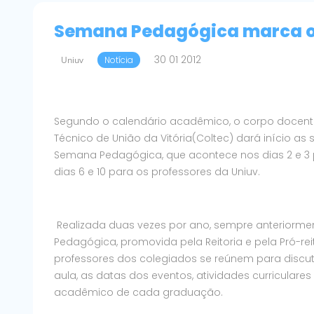
Semana Pedagógica marca o 
30 01 2012
Uniuv
Notícia
Segundo o calendário acadêmico, o corpo docente d
Técnico de União da Vitória(Coltec) dará início a
Semana Pedagógica, que acontece nos dias 2 e 3 p
dias 6 e 10 para os professores da Uniuv.
Realizada duas vezes por ano, sempre anteriormen
Pedagógica, promovida pela Reitoria e pela Pró-r
professores dos colegiados se reúnem para discut
aula, as datas dos eventos, atividades curriculares 
acadêmico de cada graduação.