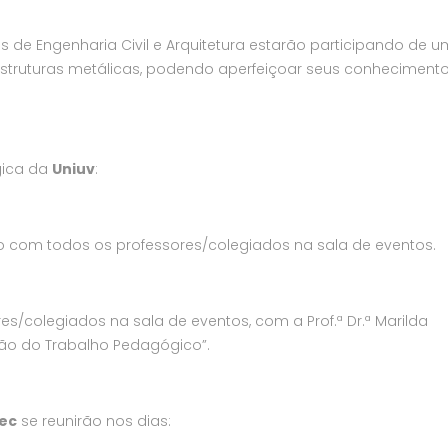
as de Engenharia Civil e Arquitetura estarão participando de u
estruturas metálicas, podendo aperfeiçoar seus conheciment
gica da
Uniuv
:
vo com todos os professores/colegiados na sala de eventos.
es/colegiados na sala de eventos, com a Prof.ª Dr.ª Marilda
ão do Trabalho Pedagógico”.
ec
se reunirão nos dias: