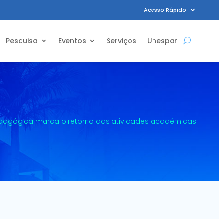
Acesso Rápido
Pesquisa
Eventos
Serviços
Unespar
agógica marca o retorno das atividades acadêmicas