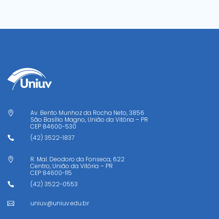
Av. Bento Munhoz da Rocha Neto, 3856

São Basílio Magno, União da Vitória – PR
CEP
84600-530
(42) 3522-1837

R. Mal. Deodoro da Fonseca, 622

Centro, União da Vitória – PR
CEP
84600-115
(42) 3522-0553

uniuv@uniuv.edu.br
