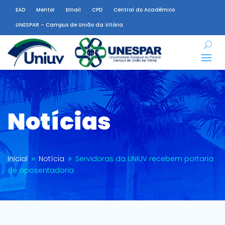
EAD
Mentor
Email
CPD
Central do Acadêmico
UNESPAR – Campus de União da Vitória
Notícias
Inicial
Notícia
Servidoras da UNIUV recebem portaria
9
9
de aposentadoria