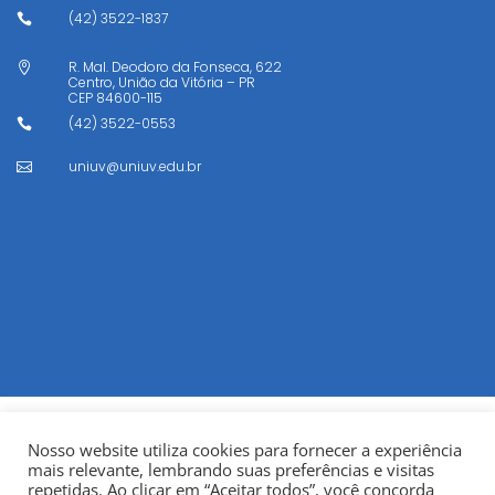
(42) 3522-1837

R. Mal. Deodoro da Fonseca, 622

Centro, União da Vitória – PR
CEP
84600-115
(42) 3522-0553

uniuv@uniuv.edu.br

Nosso website utiliza cookies para fornecer a experiência
mais relevante, lembrando suas preferências e visitas
repetidas. Ao clicar em “Aceitar todos”, você concorda