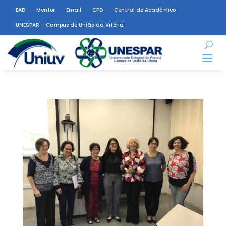
EAD
Mentor
Email
CPD
Central do Acadêmico
UNESPAR – Campus de União da Vitória