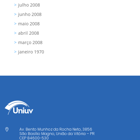
julho 2008
junho 2008
maio 2008
abril 2008
março 2008
janeiro 1970
Av. Bento Munhoz da Rocha Neto, 3856

São Basílio Magno, União da Vitória – PR
CEP
84600-530