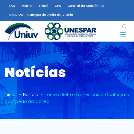
EAD
Mentor
Email
CPD
Central do Acadêmico
UNESPAR – Campus de União da Vitória
Notícias
Inicial
Notícia
Torneio Retro Games Uniuv: Conheça o
9
9
Campeão do Coltec