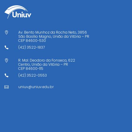
Av. Bento Munhoz da Rocha Neto, 3856

São Basílio Magno, União da Vitória – PR
CEP
84600-530
(42) 3522-1837

R. Mal. Deodoro da Fonseca, 622

Centro, União da Vitória – PR
CEP
84600-115
(42) 3522-0553

uniuv@uniuv.edu.br
