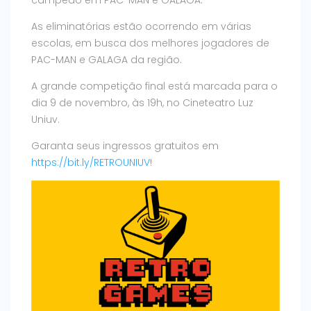
As eliminatórias estão ocorrendo em várias
escolas, em busca dos melhores jogadores de
PAC-MAN e GALAGA da região.
A grande competição final está marcada para o
dia 9 de novembro, às 19h, no Cineteatro Luz
Uniuv.
Garanta seus ingressos gratuitos em
https://bit.ly/RETROUNIUV
!