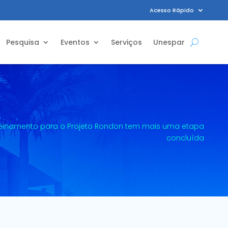
Acesso Rápido
Pesquisa
Eventos
Serviços
Unespar
reinamento para o Projeto Rondon tem mais uma etapa
concluída