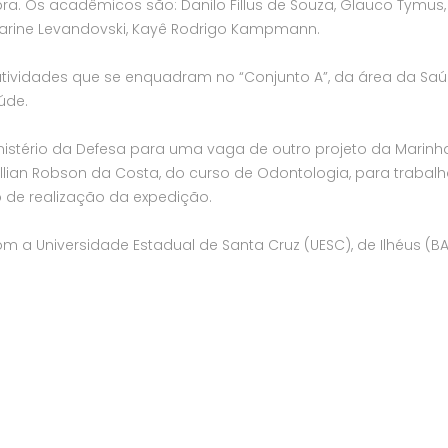
a. Os acadêmicos são: Danilo Fillus de Souza, Glauco Tymus, 
, Karine Levandovski, Kayê Rodrigo Kampmann.
atividades que se enquadram no “Conjunto A”, da área da Saú
úde.
nistério da Defesa para uma vaga de outro projeto da Marinh
 Willian Robson da Costa, do curso de Odontologia, para trabalh
 de realização da expedição.
 a Universidade Estadual de Santa Cruz (UESC), de Ilhéus (BA