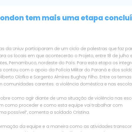
 Rondon tem mais uma etapa conclu
s da Uniuv participaram de um ciclo de palestras que faz pa
a os locais em que acontecerão o Projeto, entre 18 de julho 
tes, Pernambuco, nordeste do País. Para esta etapa os integ
 contou com o apoio da Polícia Militar do Paraná e dos sol
ilberto Olofka e Sargento Almires Bughay Filho. Entre os temas
 comunidades carentes: a violência doméstica e nas escola
sobre como agir diante de uma situação de violência nas esc
m como proceder e como esta equipe vai trabalhar com
ma possível”, comenta a soldado Cristina.
rmação da equipe e a maneira como as atividades transcor