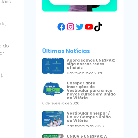
Jairo
de,
Facebook
Instagram
Twitter
YouTube
TikTok
a do
Últimas Notícias
ar
Agora somos UNESPAR:
siga nossas redes
oficiais
11 de fevereiro de 2026
).
Unespar abre
inscrições do
Vestibular para cinco
novos cursos em União
da Vitória
6 de fevereiro de 2026
Vestibular Unespar /
Uniuv Campus União
da Vitória
2 de fevereiro de 2026
UNIUV e UNESPAR: A