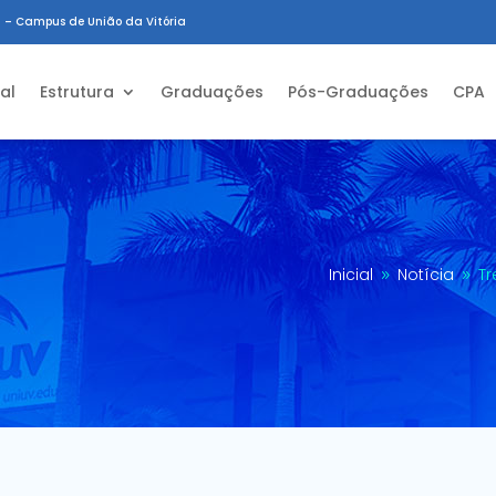
 – Campus de União da Vitória
ial
Estrutura
Graduações
Pós-Graduações
CPA
Inicial
Notícia
T
9
9