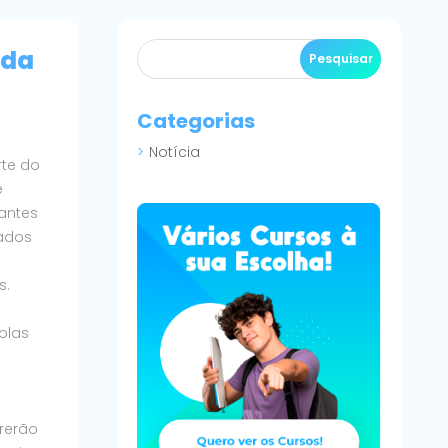
ída
Categorias
Notícia
rte do
e
rantes
dados
s.
olas
rerão