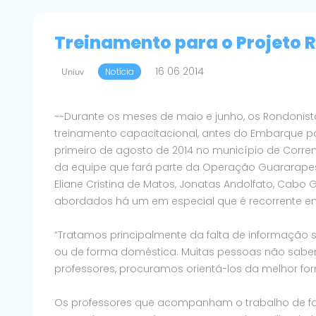
Treinamento para o Projeto
16 06 2014
Uniuv
Notícia
~~Durante os meses de maio e junho, os Rondonista
treinamento capacitacional, antes do Embarque par
primeiro de agosto de 2014 no município de Corren
da equipe que fará parte da Operação Guararapes
Eliane Cristina de Matos, Jonatas Andolfato, Cabo G
abordados há um em especial que é recorrente em
“Tratamos principalmente da falta de informação 
ou de forma doméstica. Muitas pessoas não sabe
professores, procuramos orientá-los da melhor for
Os professores que acompanham o trabalho de fo