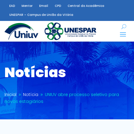
EAD
Mentor
Email
CPD
Central do Acadêmico
UNESPAR – Campus de União da Vitória
Notícias
Inicial
Notícia
UNIUV abre processo seletivo para
9
9
novos estagiários