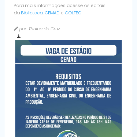
Para mais informações acesse os editais
da
Biblioteca
,
CEMAD
e
COLTEC
.
por: Thaina da Cruz