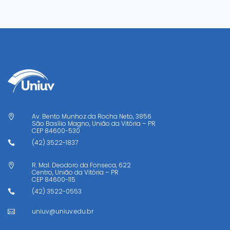
Av. Bento Munhoz da Rocha Neto, 3856

São Basílio Magno, União da Vitória – PR
CEP
84600-530
(42) 3522-1837

R. Mal. Deodoro da Fonseca, 622

Centro, União da Vitória – PR
CEP
84600-115
(42) 3522-0553

uniuv@uniuv.edu.br
