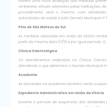
haverá uma nova avaliação das medidas preventi
ambientes virtuais adotados pelas instituições, 
procedimento será o mesmo, com atividades i
autoridades de saúde e pelo Decreto Municipal nº 
Pólo de São Mateus do Sul
As medidas adotadas em União da Vitória também
partir da mesma data (17/3) e por igual período. O
Clínica Odontológica
Os atendimentos realizados na Clínica Odont
atendendo o que determina o Decreto Municipal 
Academia
As atividades na academia também serão suspensa
Expediente Administrativo em União da Vitória
Durante o período de suspensão das atividades p