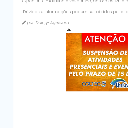
expediente matutino e vespertino, das 8h às 12h e d
Dúvidas e informações podem ser obtidas pelos 
por: Doing- Agexcom