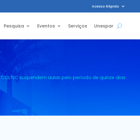
Acesso Rápido
Pesquisa
Eventos
Serviços
Unespar
e COLTEC suspendem aulas pelo período de quinze dias