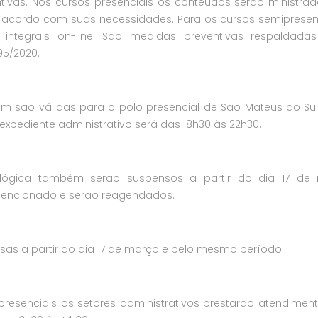
vas. Nos cursos presenciais os conteúdos serão ministra
de acordo com suas necessidades. Para os cursos semipresen
ntegrais on-line. São medidas preventivas respaldadas
95/2020.
 são válidas para o polo presencial de São Mateus do Sul
 expediente administrativo será das 18h30 às 22h30.
ológica também serão suspensos a partir do dia 17 de 
mencionado e serão reagendados.
s a partir do dia 17 de março e pelo mesmo período.
resenciais os setores administrativos prestarão atendime