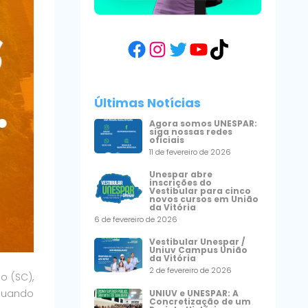
Facebook
Instagram
Twitter
YouTube
TikTok
Últimas Notícias
Agora somos UNESPAR:
siga nossas redes
oficiais
11 de fevereiro de 2026
Unespar abre
inscrições do
Vestibular para cinco
novos cursos em União
da Vitória
6 de fevereiro de 2026
Vestibular Unespar /
Uniuv Campus União
da Vitória
2 de fevereiro de 2026
o (SC),
quando
UNIUV e UNESPAR: A
Concretização de um