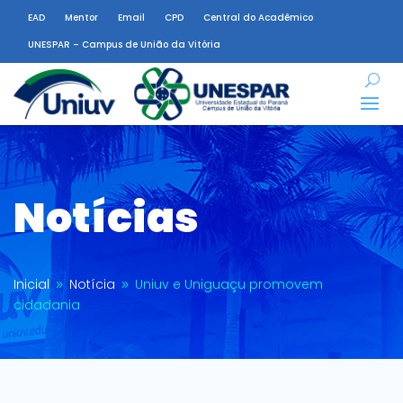
EAD
Mentor
Email
CPD
Central do Acadêmico
UNESPAR – Campus de União da Vitória
Notícias
Inicial
Notícia
Uniuv e Uniguaçu promovem
9
9
cidadania