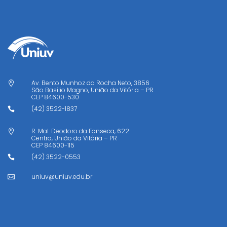
Av. Bento Munhoz da Rocha Neto, 3856

São Basílio Magno, União da Vitória – PR
CEP
84600-530
(42) 3522-1837

R. Mal. Deodoro da Fonseca, 622

Centro, União da Vitória – PR
CEP
84600-115
(42) 3522-0553

uniuv@uniuv.edu.br
