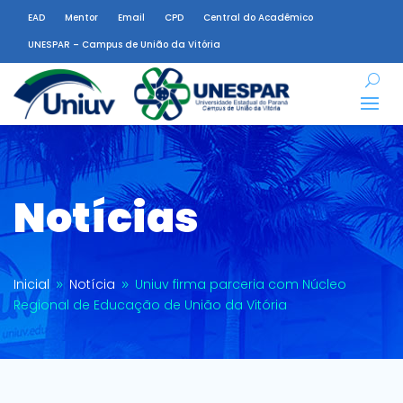
EAD
Mentor
Email
CPD
Central do Acadêmico
UNESPAR – Campus de União da Vitória
Notícias
Inicial
Notícia
Uniuv firma parceria com Núcleo
9
9
Regional de Educação de União da Vitória