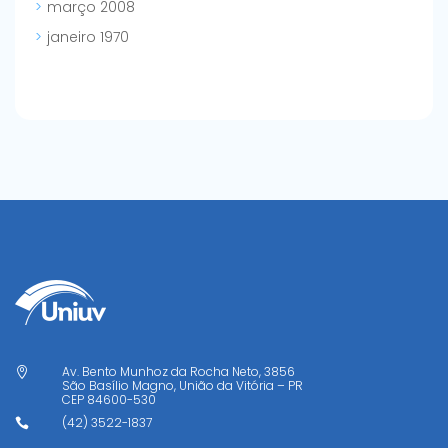
março 2008
janeiro 1970
Av. Bento Munhoz da Rocha Neto, 3856

São Basílio Magno, União da Vitória – PR
CEP
84600-530
(42) 3522-1837
