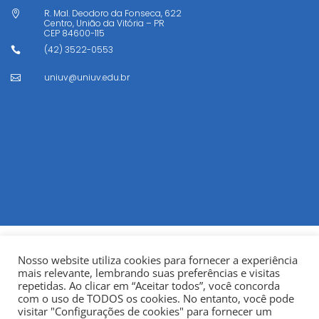
R. Mal. Deodoro da Fonseca, 622

Centro, União da Vitória – PR
CEP
84600-115
(42) 3522-0553

uniuv@uniuv.edu.br

Nosso website utiliza cookies para fornecer a experiência
mais relevante, lembrando suas preferências e visitas
repetidas. Ao clicar em “Aceitar todos”, você concorda
com o uso de TODOS os cookies. No entanto, você pode
visitar "Configurações de cookies" para fornecer um