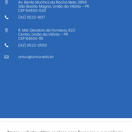
Av. Bento Munhoz da Rocha Neto, 3856

São Basílio Magno, União da Vitória – PR
CEP
84600-530
(42) 3522-1837

R. Mal. Deodoro da Fonseca, 622

Centro, União da Vitória – PR
CEP
84600-115
(42) 3522-0553

uniuv@uniuv.edu.br
