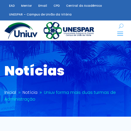
EAD
Mentor
Email
CPD
Central do Acadêmico
UNESPAR – Campus de União da Vitória
Notícias
Inicial
Notícia
Uniuv forma mais duas turmas de
9
9
Administração