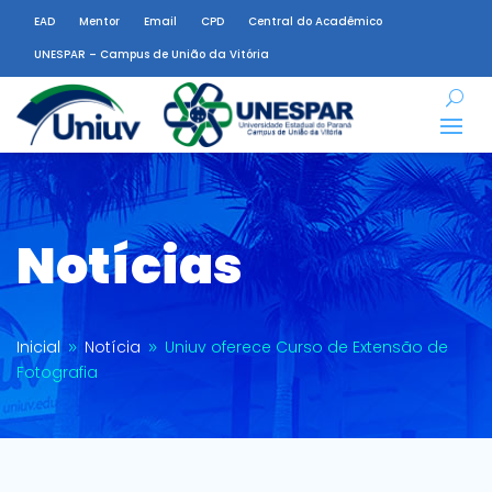
EAD
Mentor
Email
CPD
Central do Acadêmico
UNESPAR – Campus de União da Vitória
Notícias
Inicial
Notícia
Uniuv oferece Curso de Extensão de
9
9
Fotografia