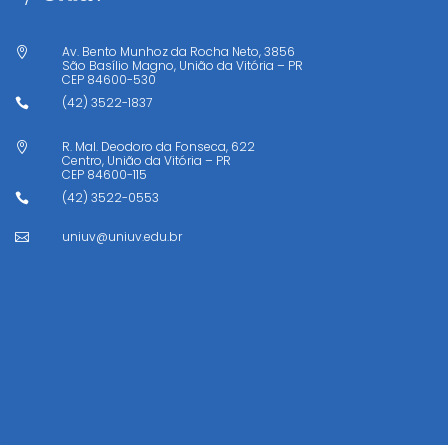
Av. Bento Munhoz da Rocha Neto, 3856

São Basílio Magno, União da Vitória – PR
CEP
84600-530
(42) 3522-1837

R. Mal. Deodoro da Fonseca, 622

Centro, União da Vitória – PR
CEP
84600-115
(42) 3522-0553

uniuv@uniuv.edu.br
