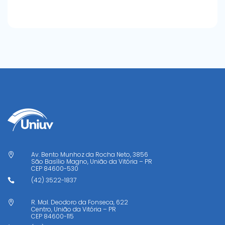
Av. Bento Munhoz da Rocha Neto, 3856

São Basílio Magno, União da Vitória – PR
CEP
84600-530
(42) 3522-1837

R. Mal. Deodoro da Fonseca, 622

Centro, União da Vitória – PR
CEP
84600-115