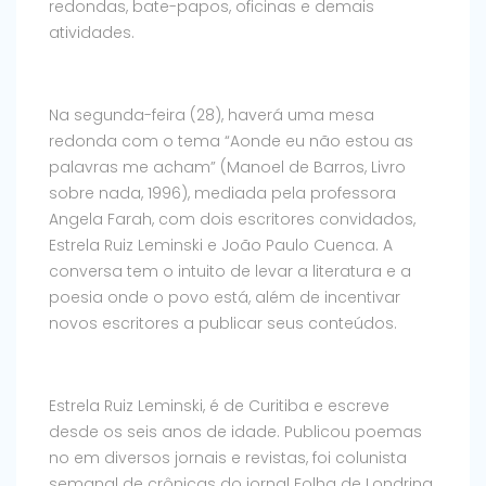
redondas, bate-papos, oficinas e demais
atividades.
Na segunda-feira (28), haverá uma mesa
redonda com o tema “Aonde eu não estou as
palavras me acham” (Manoel de Barros, Livro
sobre nada, 1996), mediada pela professora
Angela Farah, com dois escritores convidados,
Estrela Ruiz Leminski e João Paulo Cuenca. A
conversa tem o intuito de levar a literatura e a
poesia onde o povo está, além de incentivar
novos escritores a publicar seus conteúdos.
Estrela Ruiz Leminski, é de Curitiba e escreve
desde os seis anos de idade. Publicou poemas
no em diversos jornais e revistas, foi colunista
semanal de crônicas do jornal Folha de Londrina.