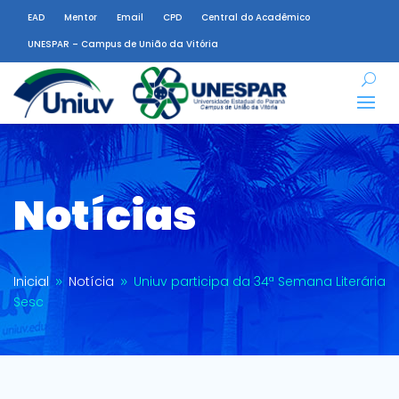
EAD
Mentor
Email
CPD
Central do Acadêmico
UNESPAR – Campus de União da Vitória
Notícias
Inicial
Notícia
Uniuv participa da 34ª Semana Literária
9
9
Sesc