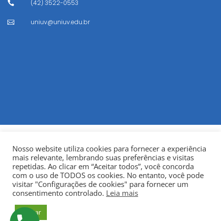
(42) 3522-0553

uniuv@uniuv.edu.br

Nosso website utiliza cookies para fornecer a experiência
mais relevante, lembrando suas preferências e visitas
repetidas. Ao clicar em “Aceitar todos”, você concorda
com o uso de TODOS os cookies. No entanto, você pode
visitar "Configurações de cookies" para fornecer um
© Copyright 2022
Fundação Municipal Centro Universitário
consentimento controlado.
Leia mais
da Cidade de União da Vitória – UNIUV
CNPJ:
Aceitar
75.967.745/0001-23.