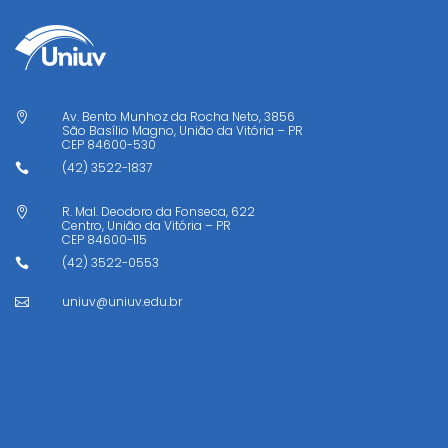
Av. Bento Munhoz da Rocha Neto, 3856

São Basílio Magno, União da Vitória – PR
CEP
84600-530
(42) 3522-1837

R. Mal. Deodoro da Fonseca, 622

Centro, União da Vitória – PR
CEP
84600-115
(42) 3522-0553

uniuv@uniuv.edu.br
