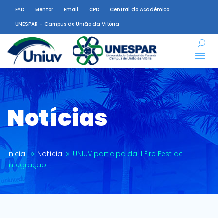
EAD
Mentor
Email
CPD
Central do Acadêmico
UNESPAR – Campus de União da Vitória
Notícias
Inicial
Notícia
UNIUV participa da II Fire Fest de
9
9
Integração