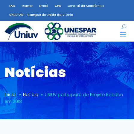
EAD
Mentor
Email
CPD
Central do Acadêmico
UNESPAR – Campus de União da Vitória
Notícias
Inicial
Notícia
UNIUV participará do Projeto Rondon
9
9
em 2018