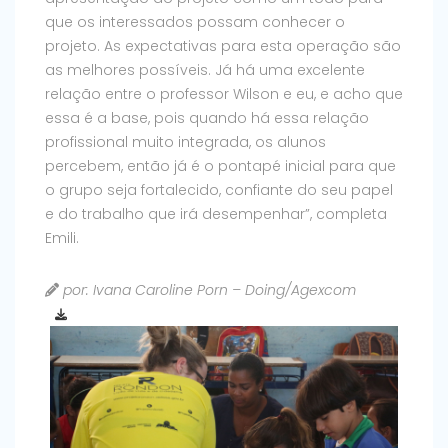
que os interessados possam conhecer o
projeto. As expectativas para esta operação são
as melhores possíveis. Já há uma excelente
relação entre o professor Wilson e eu, e acho que
essa é a base, pois quando há essa relação
profissional muito integrada, os alunos
percebem, então já é o pontapé inicial para que
o grupo seja fortalecido, confiante do seu papel
e do trabalho que irá desempenhar”, completa
Emili.
por: Ivana Caroline Porn – Doing/Agexcom