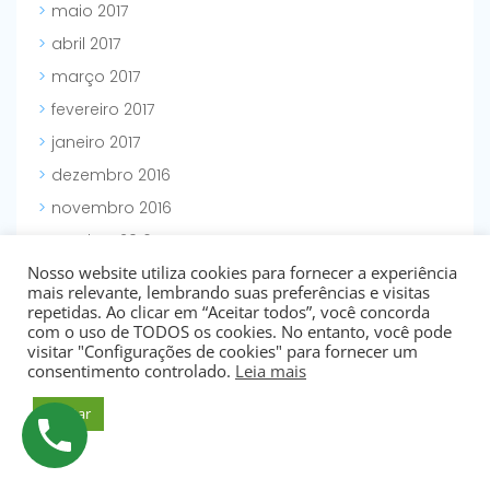
maio 2017
abril 2017
março 2017
fevereiro 2017
janeiro 2017
dezembro 2016
novembro 2016
outubro 2016
Nosso website utiliza cookies para fornecer a experiência
setembro 2016
mais relevante, lembrando suas preferências e visitas
agosto 2016
repetidas. Ao clicar em “Aceitar todos”, você concorda
com o uso de TODOS os cookies. No entanto, você pode
julho 2016
visitar "Configurações de cookies" para fornecer um
consentimento controlado.
Leia mais
junho 2016
maio 2016
Aceitar
abril 2016
março 2016