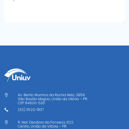
Av. Bento Munhoz da Rocha Neto, 3856

São Basílio Magno, União da Vitória – PR
CEP
84600-530
(42) 3522-1837

R. Mal. Deodoro da Fonseca, 622

Centro, União da Vitória – PR