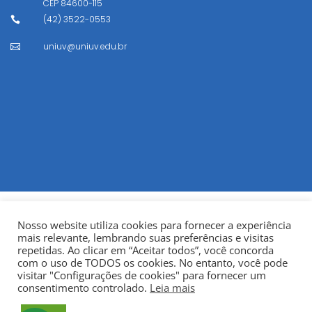
CEP
84600-115
(42) 3522-0553

uniuv@uniuv.edu.br

Nosso website utiliza cookies para fornecer a experiência
mais relevante, lembrando suas preferências e visitas
repetidas. Ao clicar em “Aceitar todos”, você concorda
com o uso de TODOS os cookies. No entanto, você pode
visitar "Configurações de cookies" para fornecer um
© Copyright 2022
Fundação Municipal Centro Universitário
consentimento controlado.
Leia mais
da Cidade de União da Vitória – UNIUV
CNPJ: