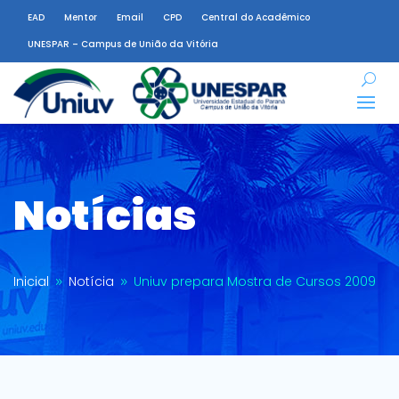
EAD
Mentor
Email
CPD
Central do Acadêmico
UNESPAR – Campus de União da Vitória
Notícias
Inicial
Notícia
Uniuv prepara Mostra de Cursos 2009
9
9