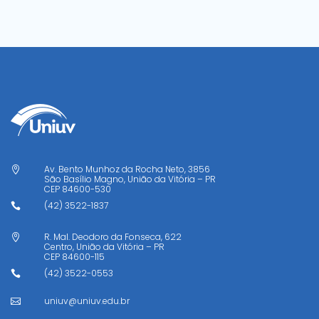
Av. Bento Munhoz da Rocha Neto, 3856

São Basílio Magno, União da Vitória – PR
CEP
84600-530
(42) 3522-1837

R. Mal. Deodoro da Fonseca, 622

Centro, União da Vitória – PR
CEP
84600-115
(42) 3522-0553

uniuv@uniuv.edu.br
