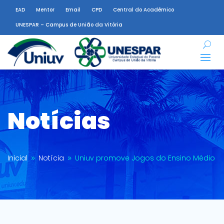
EAD
Mentor
Email
CPD
Central do Acadêmico
UNESPAR – Campus de União da Vitória
Notícias
Inicial
Notícia
Uniuv promove Jogos do Ensino Médio
9
9