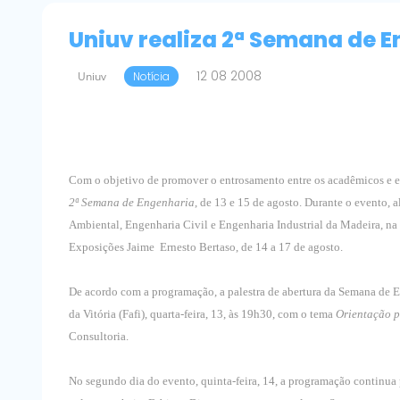
Uniuv realiza 2ª Semana de 
12 08 2008
Uniuv
Notícia
Com o objetivo de promover o entrosamento entre os acadêmicos e em
2ª Semana de Engenharia
, de 13 e 15 de agosto. Durante o evento,
Ambiental, Engenharia Civil e Engenharia Industrial da Madeira, na 
Exposições Jaime Ernesto Bertaso, de 14 a 17 de agosto.
De acordo com a programação, a palestra de abertura da Semana de En
da Vitória (Fafi), quarta-feira, 13, às 19h30, com o tema
Orientação p
Consultoria.
No segundo dia do evento, quinta-feira, 14, a programação continua 