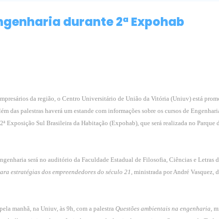
Engenharia durante 2ª Expohab
presários da região, o Centro Universitário de União da Vitória (Uniuv) está pro
 além das palestras haverá um estande com informações sobre os cursos de Engenhari
2ª Exposição Sul Brasileira da Habitação (Expohab), que será realizada no Parque 
genharia será no auditório da Faculdade Estadual de Filosofia, Ciências e Letras 
ara estratégias dos empreendedores do século 21
, ministrada por André Vasquez, 
pela manhã, na Uniuv, às 9h, com a palestra
Questões ambientais na engenharia
, m