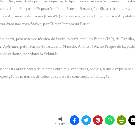
trabalho
, ministrada por Luis Augusto, da Apoio Assessoria em Segurança do Traba
esentada, no Parque de Exposições Jaime Ernesto Bertaso, às 19h, a palestra
Acessib
ura e Agronomia do Paraná (Crea-PR) e da Associação dos Engenheiros e Arquitetos
sso ético nas associações
, por Gilmar Pernoncini Ritter.
mbiental
, pelo assessor técnico do Instituto Ambiental do Paraná (IAP), de Curitib
al Aplicada
, pelo técnico do IAP, Jairo Macedo. À noite, 19h, no Parque de Exposi
tro de carbono, por Marcelo Schmidt.
e anos na organização de eventos culturais, esportivos, sociais, feiras e exposições
exposição de materiais de todos os setores da construção e habitação.
SHARES