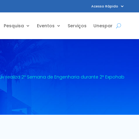
Acesso Rápido
Pesquisa
Eventos
Serviços
Unespar
uv realiza 2ª Semana de Engenharia durante 2ª Expohab