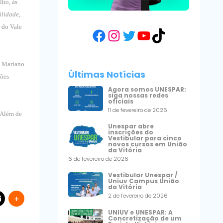
lho, às
ilidade
,
 do Vale
Facebook
Instagram
Twitter
YouTube
TikTok
a, Mariano
Últimas Notícias
ções
Agora somos UNESPAR:
siga nossas redes
oficiais
11 de fevereiro de 2026
. Além de
Unespar abre
inscrições do
Vestibular para cinco
novos cursos em União
da Vitória
6 de fevereiro de 2026
Vestibular Unespar /
Uniuv Campus União
da Vitória
2 de fevereiro de 2026
UNIUV e UNESPAR: A
Concretização de um