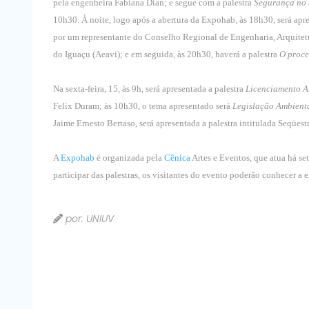
pela engenheira Fabiana Dian; e segue com a palestra
Segurança no 
10h30. À noite, logo após a abertura da Expohab, às 18h30, será apr
por um representante do Conselho Regional de Engenharia, Arquitet
do Iguaçu (Aeavi); e em seguida, às 20h30, haverá a palestra
O proce
Na sexta-feira, 15, às 9h, será apresentada a palestra
Licenciamento A
Felix Duram; às 10h30, o tema apresentado será
Legislação Ambient
Jaime Ernesto Bertaso, será apresentada a palestra intitulada Seqües
A
Expohab
é organizada pela
Cênica
Artes e Eventos, que atua há set
participar das palestras, os visitantes do evento poderão conhecer a 
por: UNIUV