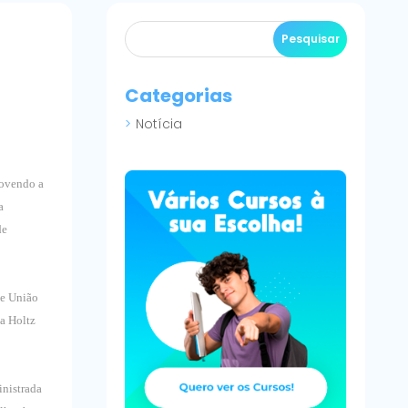
Categorias
Notícia
movendo a
a
de
de União
da Holtz
inistrada